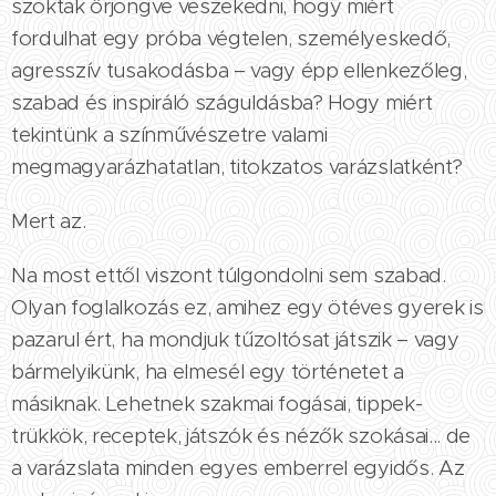
szoktak őrjöngve veszekedni, hogy miért
fordulhat egy próba végtelen, személyeskedő,
agresszív tusakodásba – vagy épp ellenkezőleg,
szabad és inspiráló száguldásba? Hogy miért
tekintünk a színművészetre valami
megmagyarázhatatlan, titokzatos varázslatként?
Mert az.
Na most ettől viszont túlgondolni sem szabad.
Olyan foglalkozás ez, amihez egy ötéves gyerek is
pazarul ért, ha mondjuk tűzoltósat játszik – vagy
bármelyikünk, ha elmesél egy történetet a
másiknak. Lehetnek szakmai fogásai, tippek-
trükkök, receptek, játszók és nézők szokásai... de
a varázslata minden egyes emberrel egyidős. Az