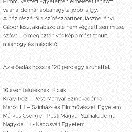
Filmművészeti Egyetemen elméletet tanított
valaha, de már abbahagyta, jobb is így.
A ház részéről a színészpartner Jászberényi
Gábor lesz, aki abszolúte nem végzett semmitse,
szóval... ő meg aztán végképp mást tanult,
máshogy és másoktól.
Az előadás hossza 120 perc egy szünettel.
16 éven felülieknek!"Kicsik":
Király Rozi - Pesti Magyar Színiakadémia
Maróti Lili – Színház- és Filmművészeti Egyetem
Márkus Csenge - Pesti Magyar Színiakadémia
Nagyidai Lili - Kaposvári Egyetem