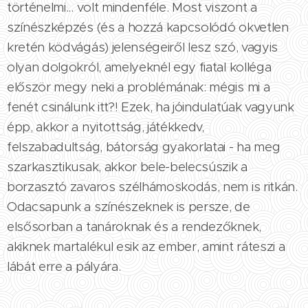
történelmi... volt mindenféle. Most viszont a
színészképzés (és a hozzá kapcsolódó okvetlen
kretén ködvágás) jelenségeiről lesz szó, vagyis
olyan dolgokról, amelyeknél egy fiatal kolléga
először megy neki a problémának: mégis mi a
fenét csinálunk itt?! Ezek, ha jóindulatúak vagyunk
épp, akkor a nyitottság, játékkedv,
felszabadultság, bátorság gyakorlatai - ha meg
szarkasztikusak, akkor bele-belecsúszik a
borzasztó zavaros szélhámoskodás, nem is ritkán.
Odacsapunk a színészeknek is persze, de
elsősorban a tanároknak és a rendezőknek,
akiknek martalékul esik az ember, amint ráteszi a
lábát erre a pályára.