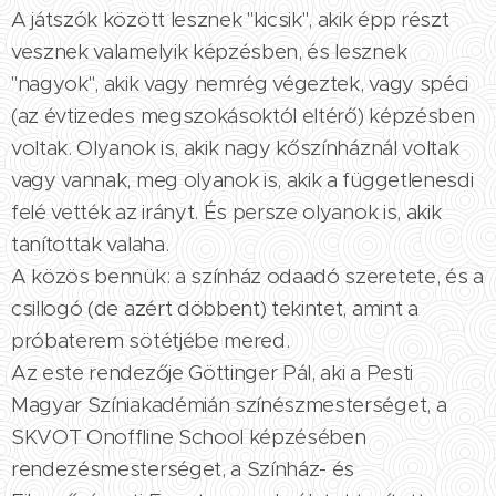
A játszók között lesznek "kicsik", akik épp részt
vesznek valamelyik képzésben, és lesznek
"nagyok", akik vagy nemrég végeztek, vagy spéci
(az évtizedes megszokásoktól eltérő) képzésben
voltak. Olyanok is, akik nagy kőszínháznál voltak
vagy vannak, meg olyanok is, akik a függetlenesdi
felé vették az irányt. És persze olyanok is, akik
tanítottak valaha.
A közös bennük: a színház odaadó szeretete, és a
csillogó (de azért döbbent) tekintet, amint a
próbaterem sötétjébe mered.
Az este rendezője Göttinger Pál, aki a Pesti
Magyar Színiakadémián színészmesterséget, a
SKVOT Onoffline School képzésében
rendezésmesterséget, a Színház- és