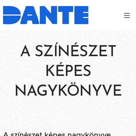
A SZÍNÉSZET
KÉPES
NAGYKÖNYVE
A színészet képes nagykönyve