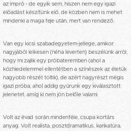
az impró - de egyik sem, hiszen nem egy igazi
előadást készítünk elő, de közben nem is mehet
mindenki a maga feje után, mert van rendező.
Van egy kicsi szabadegyetem-jellege, amikor
nagyjából lelkesen (néha leverten) beszélünk arról,
hogy mi zajlik egy próbateremben (ahol a
közhiedelemmel ellentétben a színészek az életük
nagyobb részét töltik), de azért nagyrészt mégis
igazi próba, ahol addig gyúrunk egy kiválasztott
jelenetet, amíg ki nem jön belőle valami.
Volt az évad során mindenféle, csupa kortárs
anyag. Volt realista, posztdramatikus, karikatúra,