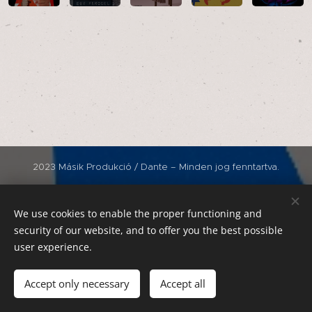
2023 Másik Produkció / Dante – Minden jog fenntartva.
Kapcsolat:
06 70 359 6666
We use cookies to enable the proper functioning and
foglalasdanteklub@gmail.com
security of our website, and to offer you the best possible
dantekommunikacio@gmail.com
user experience.
Cookies
#ITTVAGYOK
Accept only necessary
Accept all