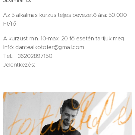
JEGYINFÓ:
Az 5 alkalmas kurzus teljes bevezető ára: 50.000
Ft/fő
A kurzust min. 10-max. 20 fő esetén tartjuk meg.
Infó: dantealkototer@gmail.com
Tel.: +36202897150
Jelentkezés: