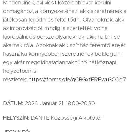
Mindenkinek, aki kicsit közelebb akar kerülni
önmagához, a környezetéhez, akik szeretnének a
játékosan fejlődni és feltöltődni. Olyanoknak, akik
az improvizációt mindig is szertették volna
kipróbálni, és persze olyanoknak, akik hallani se
akarnak róla. Azoknak akik színház teremtő erejét
használva könnyebben szeretnének boldogulni
egy akár megoldhatatlannak tűnő hétköznapi
helyzetben is.
részletek:
https://forms.gle/qCBGxfEREwu3CCid7
DÁTUM:
2026. Január 21. 18.00-20.30
HELYSZÍN:
DANTE Közösségi Alkotótér