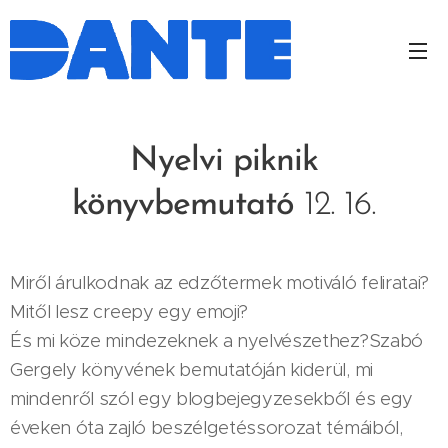
Nyelvi piknik
könyvbemutató
12. 16.
Miről árulkodnak az edzőtermek motiváló feliratai?
Mitől lesz creepy egy emoji?
És mi köze mindezeknek a nyelvészethez?Szabó
Gergely könyvének bemutatóján kiderül, mi
mindenről szól egy blogbejegyzesekből és egy
éveken óta zajló beszélgetéssorozat témáiból,