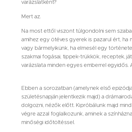
varázslatként?
Mert az.
Na most ettől viszont túlgondolni sem szaba
amihez egy ötéves gyerek is pazarul ért, ha m
vagy bármelyikünk, ha elmesél egy története
szakmai fogásai, tippek-trükkök, receptek, já
varázslata minden egyes emberrel egyidős. 
Ebben a sorozatban (amelynek első epizód
születésnapján jelentkezik majd) a drámair
dolgozni, nézők előtt. Kipróbálunk majd minde
végre azzal foglalkozunk, aminek a színháznak
minőségi időtöltéssel.