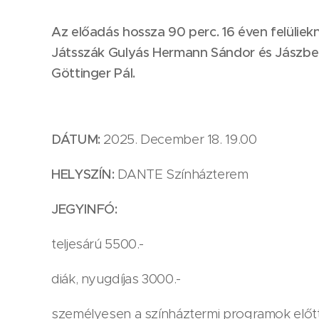
Az előadás hossza 90 perc. 16 éven felüliek
Játsszák Gulyás Hermann Sándor és Jászbe
Göttinger Pál.
DÁTUM:
2025. December 18. 19.00
HELYSZÍN:
DANTE Színházterem
JEGYINFÓ:
teljesárú 5500.-
diák, nyugdíjas 3000.-
személyesen a színháztermi programok előtt