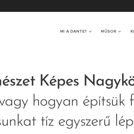
MI A DANTE?
MŰSOR
K
nészet Képes Nagyk
vagy hogyan építsük f
sunkat tíz egyszerű lé