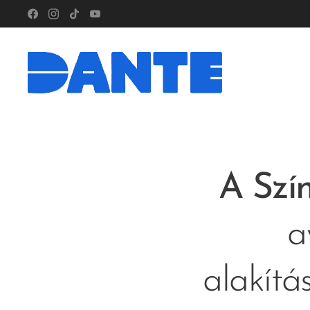
A Szí
a
alakítá