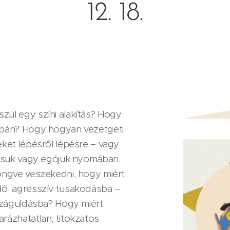
12. 18.
ül egy színi alakítás? Hogy
óbán? Hogy hogyan vezetgeti
ket lépésről lépésre – vagy
tásuk vagy egójuk nyomában,
öngve veszekedni, hogy miért
dő, agresszív tusakodásba –
száguldásba? Hogy miért
rázhatatlan, titokzatos