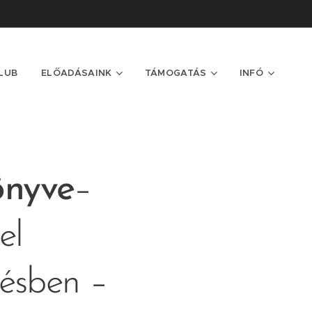
LUB
ELŐADÁSAINK
TÁMOGATÁS
INFÓ
önyve
–
el
pésben –