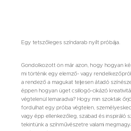
Egy tetszőleges színdarab nyílt próbája.
Gondolkozott ön már azon, hogy hogyan kész
mi történik egy elemző- vagy rendelkezőpr
a rendező a magukat teljesen átadó színésze
éppen hogyan üget csillogó-cikázó kreativi
végtelenül lemaradva? Hogy min szoktak őrj
fordulhat egy próba végtelen, személyeske
vagy épp ellenkezőleg, szabad és inspiráló 
tekintünk a színművészetre valami megmagya