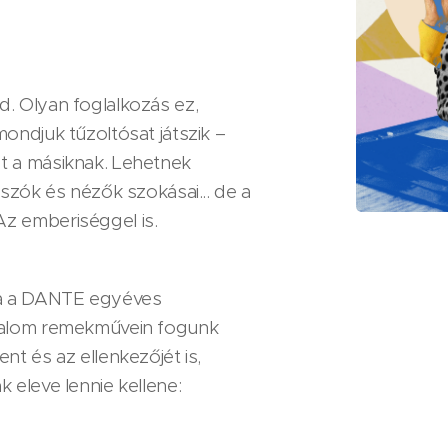
d. Olyan foglalkozás ez,
ondjuk tűzoltósat játszik –
t a másiknak. Lehetnek
tszók és nézők szokásai... de a
Az emberiséggel is.
ja a DANTE egyéves
odalom remekművein fogunk
nt és az ellenkezőjét is,
 eleve lennie kellene: